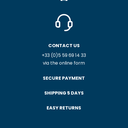
LA NUIT DES CHATS
CIBOULETTE PRUNE
TEA TOWEL
TEA TOWEL
17,90
€
17,90
€
L’ÉTÉ TEA TOWEL
LES OISEAUX
ÉTRANGERS TEA
TOWEL
21,00
€
17,90
€