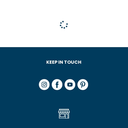
FEMME AU BOUQUET
FORÊT TEA TOWEL
TEA TOWEL
17,90
€
21,00
€