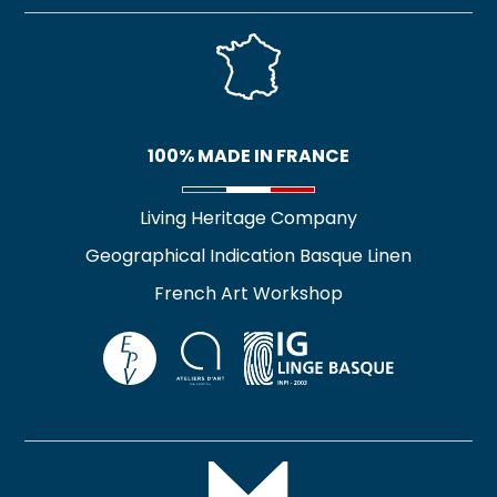
AGRUMES TEA TOWEL
FRUITS ROUGES TEA
TOWEL
17,90
€
16,90
€