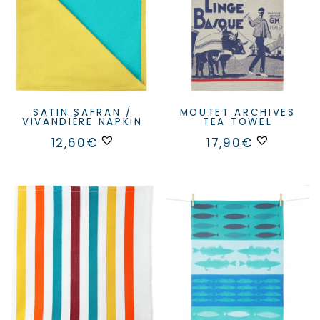
SATIN SAFRAN /
MOUTET ARCHIVES
VIVANDIÈRE NAPKIN
TEA TOWEL
12,60
€
17,90
€