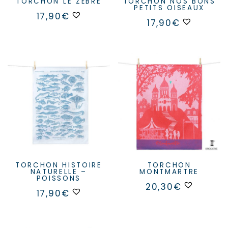
TORCHON LE ZÈBRE
TORCHON NOS BONS
PETITS OISEAUX
17,90
€
17,90
€
TORCHON HISTOIRE
TORCHON
NATURELLE –
MONTMARTRE
POISSONS
20,30
€
17,90
€