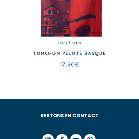
Torchons
Torchons
TORCHON RUGBY
TORCHON PELOTE BASQUE
17,90
€
17,90
€
RESTONS EN CONTACT