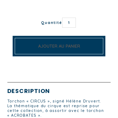
quantité
Quantité
de
TORCHON
CIRCUS
AJOUTER AU PANIER
DESCRIPTION
Torchon « CIRCUS », signé Hélène Druvert.
La thématique du cirque est reprise pour
cette collection, à assortir avec le torchon
« ACROBATES ».