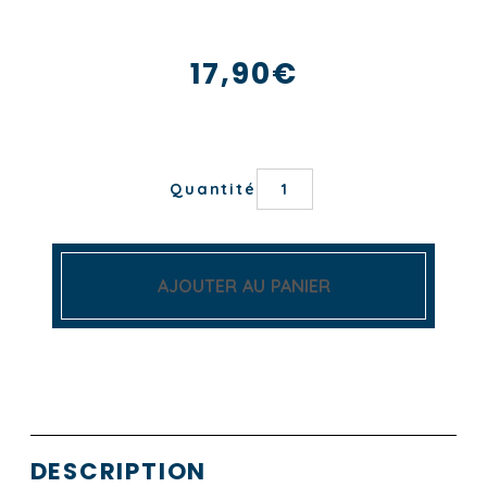
17,90
€
quantité
Quantité
de
TORCHON
MUSHROOM
AJOUTER AU PANIER
DESCRIPTION