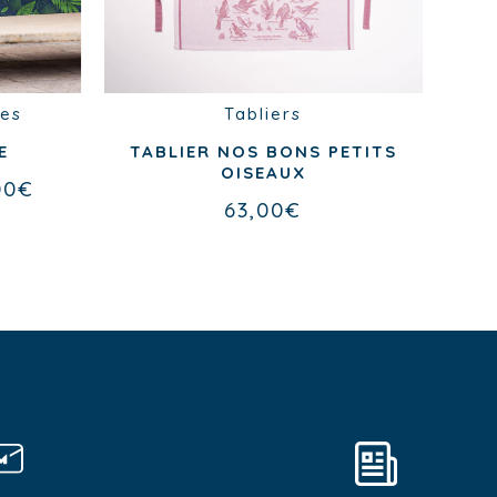
es
Tabliers
H
E
TABLIER NOS BONS PETITS
OISEAUX
00
€
63,00
€