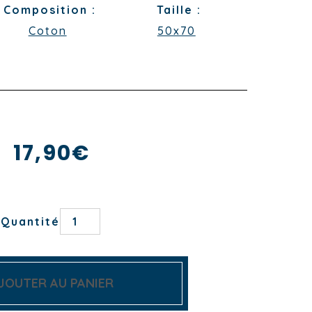
Composition :
Taille :
Coton
50x70
17,90
€
quantité
Quantité
de
TORCHON
LE
ZÈBRE
JOUTER AU PANIER