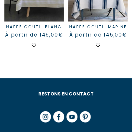
page
page
du
du
produit
produit
NAPPE COUTIL BLANC
NAPPE COUTIL MARINE
À partir de
145,00
€
À partir de
145,00
€
Ce
Ce
produit
produit
a
a
plusieurs
plusieurs
variations.
variations.
Les
Les
options
options
peuvent
peuvent
être
être
choisies
choisies
sur
sur
RESTONS EN CONTACT
la
la
page
page
du
du
produit
produit