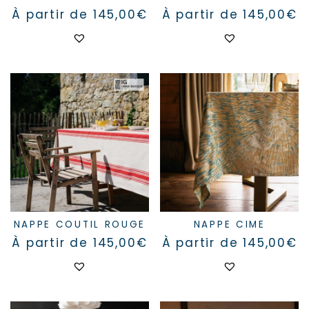
À partir de
145,00
€
À partir de
145,00
€
Ce
Ce
produit
produit
a
a
plusieurs
plusieurs
variations.
variations.
Les
Les
options
options
peuvent
peuvent
être
être
choisies
choisies
sur
sur
la
la
page
page
du
du
produit
produit
NAPPE COUTIL ROUGE
NAPPE CIME
À partir de
145,00
€
À partir de
145,00
€
Ce
Ce
produit
produit
a
a
plusieurs
plusieurs
variations.
variations.