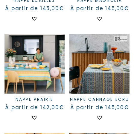
NAPPE ÉCAILLES
NAPPE MAGNOLIA
À partir de
145,00
€
À partir de
145,00
€
Ce
Ce
produit
produit
a
a
plusieurs
plusieurs
variations.
variations.
Les
Les
options
options
peuvent
peuvent
être
être
choisies
choisies
sur
sur
la
la
page
page
du
du
produit
produit
NAPPE PRAIRIE
NAPPE CANNAGE ECRU
À partir de
142,00
€
À partir de
145,00
€
Ce
Ce
produit
produit
a
a
plusieurs
plusieurs