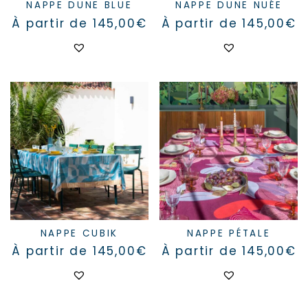
NAPPE DUNE BLUE
NAPPE DUNE NUÉE
À partir de
145,00
€
À partir de
145,00
€
Ce
Ce
produit
produit
a
a
plusieurs
plusieurs
variations.
variations.
Les
Les
options
options
peuvent
peuvent
être
être
choisies
choisies
sur
sur
la
la
page
page
du
du
produit
produit
NAPPE CUBIK
NAPPE PÉTALE
À partir de
145,00
€
À partir de
145,00
€
Ce
Ce
produit
produit
a
a
plusieurs
plusieurs