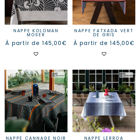
page
page
du
du
produit
produit
NAPPE KOLOMAN
NAPPE FATXADA VERT
MOSER
DE GRIS
À partir de
145,00
€
À partir de
145,00
€
Ce
Ce
produit
produit
a
a
plusieurs
plusieurs
variations.
variations.
Les
Les
options
options
peuvent
peuvent
être
être
choisies
choisies
sur
sur
la
la
page
page
du
du
produit
produit
NAPPE CANNAGE NOIR
NAPPE LERROA