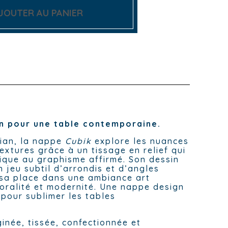
JOUTER AU PANIER
gn pour une table contemporaine.
sian, la nappe
Cubik
explore les nuances
textures grâce à un tissage en relief qui
ique au graphisme affirmé. Son dessin
n jeu subtil d’arrondis et d’angles
 sa place dans une ambiance art
oralité et modernité. Une nappe design
pour sublimer les tables
inée, tissée, confectionnée et