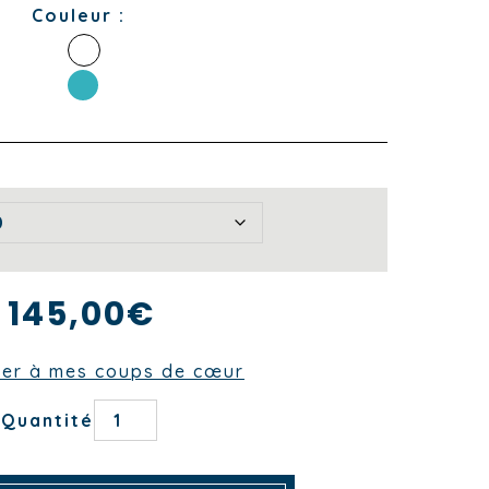
Couleur :
145,00
€
ter à mes coups de cœur
quantité
Quantité
de
NAPPE
CUBIK