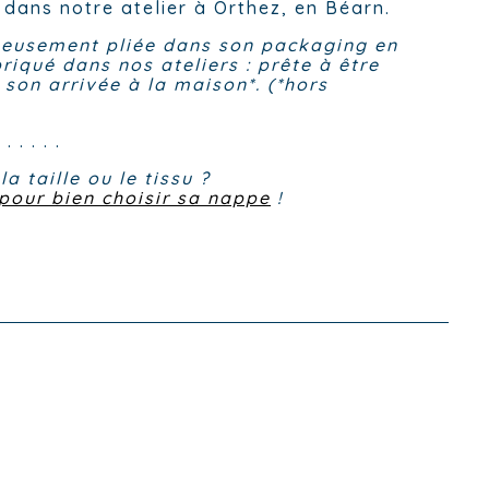
 dans notre atelier à Orthez, en Béarn.
eusement pliée dans son packaging en
briqué dans nos ateliers : prête à être
s son arrivée à la maison*. (*hors
. . . . . .
a taille ou le tissu ?
 pour bien choisir sa nappe
!
.