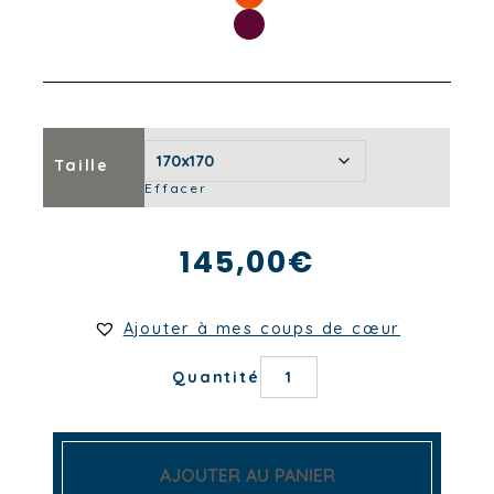
Taille
Effacer
145,00
€
Ajouter à mes coups de cœur
quantité
Quantité
de
NAPPE
PÉTALE
AJOUTER AU PANIER