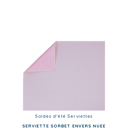
Serviettes
SERVIETTE PÉTALE
13,00
€
Soldes d'été
Serviettes
SERVIETTE SORBET ENVERS NUEE