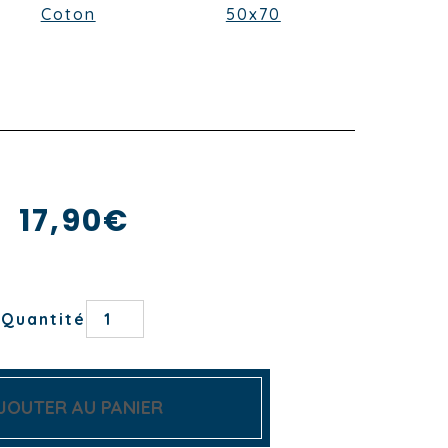
Coton
50x70
17,90
€
quantité
Quantité
de
TORCHON
FRAISIER
JOUTER AU PANIER