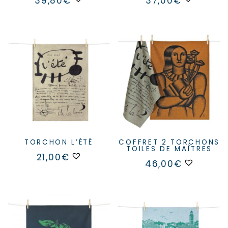
39,80
€
37,00
€
TORCHON L’ÉTÉ
COFFRET 2 TORCHONS
TOILES DE MAÎTRES
21,00
€
46,00
€