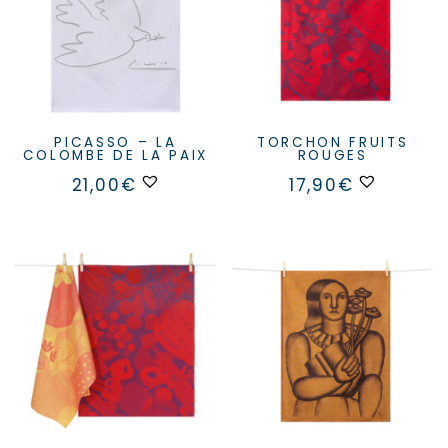
PICASSO – LA
TORCHON FRUITS
COLOMBE DE LA PAIX
ROUGES
21,00
€
17,90
€