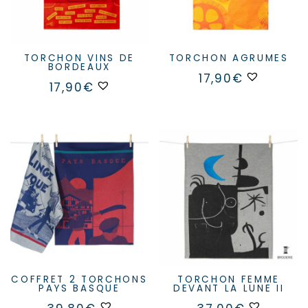
TORCHON VINS DE
TORCHON AGRUMES
BORDEAUX
17,90
€
17,90
€
COFFRET 2 TORCHONS
TORCHON FEMME
PAYS BASQUE
DEVANT LA LUNE II