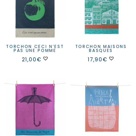
TORCHON CECI N’EST
TORCHON MAISONS
PAS UNE POMME
BASQUES
21,00
€
17,90
€