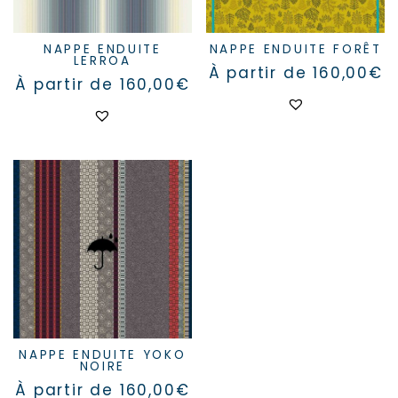
produit
produit
NAPPE ENDUITE
NAPPE ENDUITE FORÊT
LERROA
À partir de
160,00
€
À partir de
160,00
€
Ce
Ce
produit
produit
a
a
plusieurs
plusieurs
variations.
variations.
Les
Les
options
options
peuvent
peuvent
être
être
choisies
choisies
sur
sur
la
la
page
page
du
du
produit
produit
NAPPE ENDUITE YOKO
NOIRE
À partir de
160,00
€