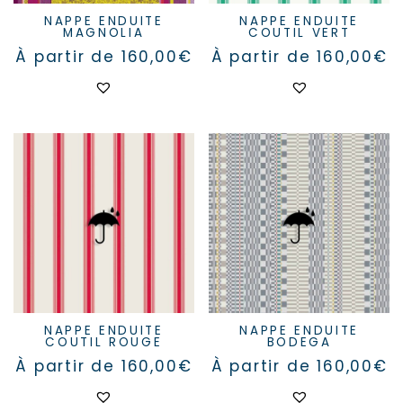
NAPPE ENDUITE
NAPPE ENDUITE
MAGNOLIA
COUTIL VERT
À partir de
160,00
€
À partir de
160,00
€
Ce
Ce
produit
produit
a
a
plusieurs
plusieurs
variations.
variations.
Les
Les
options
options
peuvent
peuvent
être
être
choisies
choisies
sur
sur
la
la
page
page
du
du
produit
produit
NAPPE ENDUITE
NAPPE ENDUITE
COUTIL ROUGE
BODEGA
À partir de
160,00
€
À partir de
160,00
€
Ce
Ce