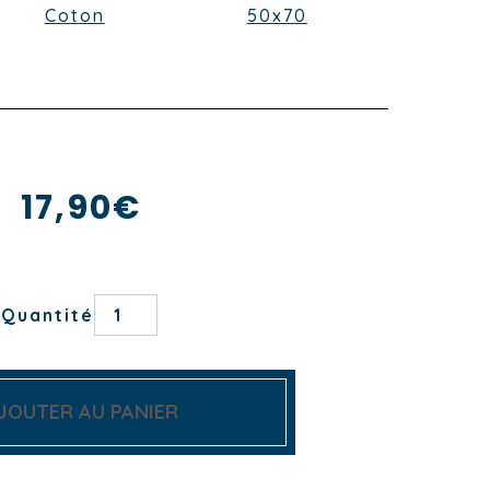
Coton
50x70
17,90
€
quantité
Quantité
de
TORCHON
PASTA
E
BASTA
JOUTER AU PANIER