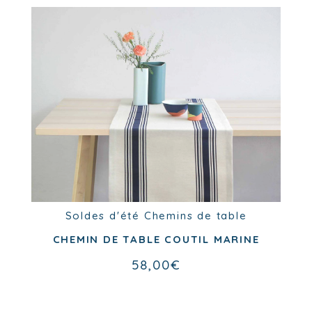
Soldes d'été
Serviettes
Soldes d'été
Chemins de table
SERVIETTE COUTIL MARINE
CHEMIN DE TABLE COUTIL MARINE
13,00
€
58,00
€