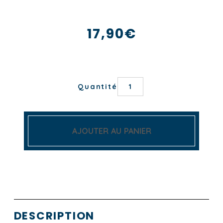
17,90
€
quantité
Quantité
de
TORCHON
LES
TUILERIES
AJOUTER AU PANIER
DESCRIPTION