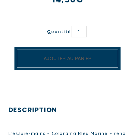
quantité
Quantité
de
ESSUIE-
MAIN
COLORAMA
BLEU
AJOUTER AU PANIER
MARINE
DESCRIPTION
L’essuie-mains « Colorama Bleu Marine » rend