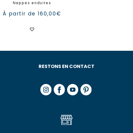
Nappes enduites
À partir de
160,00
€
Ce
produit
a
plusieurs
variations.
Les
options
peuvent
être
RESTONS EN CONTACT
choisies
sur
la
page
du
produit