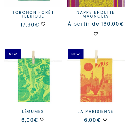
TORCHON FORÊT
NAPPE ENDUITE
FÉERIQUE
MAGNOLIA
À partir de
160,00
€
17,90
€
Ce
produit
a
plusieurs
variations.
NEW
NEW
Les
options
peuvent
être
choisies
sur
la
page
du
produit
LÉGUMES
LA PARISIENNE
6,00
€
6,00
€