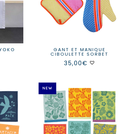
du
produit
GANT ET MANIQUE
CIBOULETTE SORBET
35,00
€
NEW