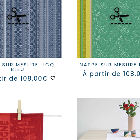
NAPPE SUR MESURE 
BLEU
À partir de
108,
Ce
tir de
108,00
€
produit
a
plusieurs
variations.
Les
options
peuvent
être
choisies
sur
la