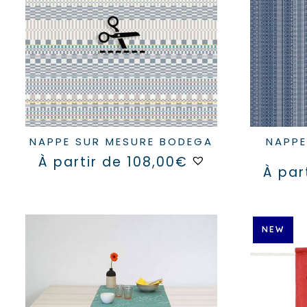
NAPPE SUR MESURE BODEGA
NAPPE SUR MESURE LICQ
Ce
À partir de
108,00
€
produit
À par
a
plusieurs
variations.
Les
NEW
options
peuvent
être
choisies
sur
la
page