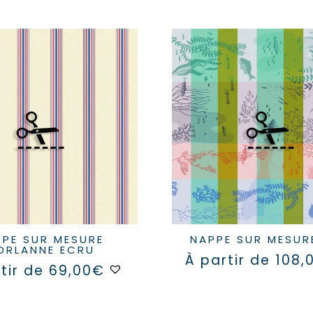
NAPPE SUR MESUR
ORLANNE ECRU
À partir de
108,
Ce
tir de
69,00
€
produit
a
plusieurs