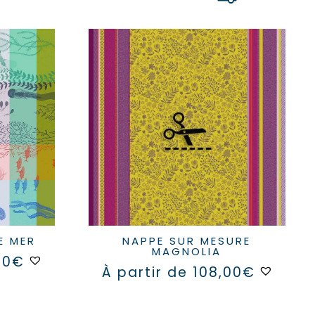
E MER
NAPPE SUR MESURE
MAGNOLIA
Ce
00
€
Ce
produit
À partir de
108,00
€
produit
a
a
plusieurs
plusieu
variations.