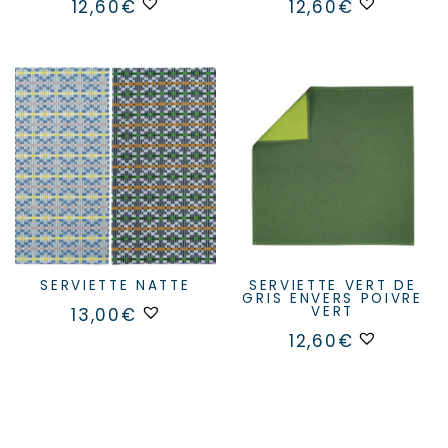
12,60
€
12,60
€
SERVIETTE NATTE
SERVIETTE VERT DE
GRIS ENVERS POIVRE
Ce
VERT
13,00
€
produit
12,60
€
a
plusieurs
variations.
Les
options
peuvent
être