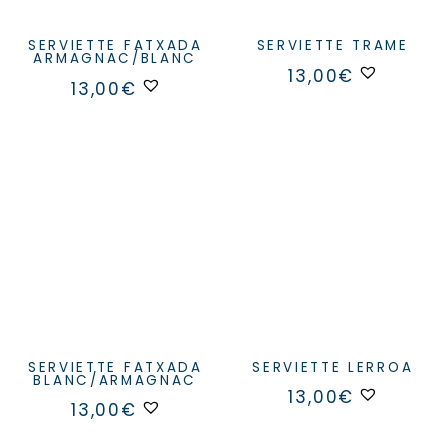
SERVIETTE FATXADA
SERVIETTE TRAME
ARMAGNAC/BLANC
Ce
13,00
€
produit
13,00
€
a
plusieurs
variation
Les
options
peuvent
être
choisies
sur
la
page
du
produit
SERVIETTE FATXADA
SERVIETTE LERROA
BLANC/ARMAGNAC
13,00
€
13,00
€