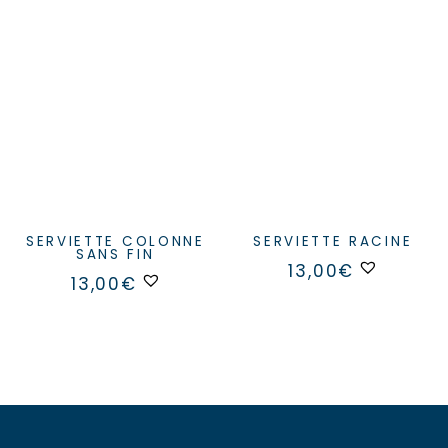
SERVIETTE COLONNE
SERVIETTE RACINE
SANS FIN
Ce
13,00
€
produit
13,00
€
a
plusieurs
variation
Les
options
peuvent
être
choisies
sur
la